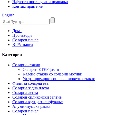
Најчесто поставувани прашања
Контактирајте не
English
Дома
Производи
Соларен панел
BIPV панел
Категории
Соларно стакло
Соларен ETEF филм
Калено стакло со соларни мотиви
Ултра проѕирно сончево пловечко стакло
Филм за соларна ева
Соларна задна плоча
Соларна лента
Соларен силиконски заптив
Соларна кутија за спојување
Алуминиумска рамка
Соларен панел