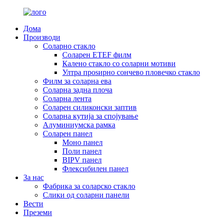
Дома
Производи
Соларно стакло
Соларен ETEF филм
Калено стакло со соларни мотиви
Ултра проѕирно сончево пловечко стакло
Филм за соларна ева
Соларна задна плоча
Соларна лента
Соларен силиконски заптив
Соларна кутија за спојување
Алуминиумска рамка
Соларен панел
Моно панел
Поли панел
BIPV панел
Флексибилен панел
За нас
Фабрика за соларско стакло
Слики од соларни панели
Вести
Преземи