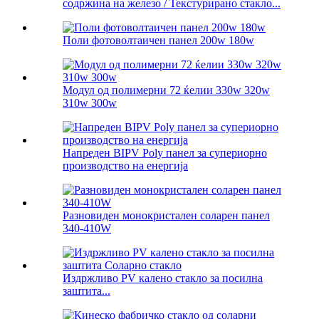
содржина на железо / Текстурирано стакло...
Поли фотоволтаичен панел 200w 180w
Модул од полимерни 72 ќелии 330w 320w
310w 300w
Напреден BIPV Poly панел за супериорно
производство на енергија
Разновиден монокристален соларен панел
340-410W
Издржливо PV калено стакло за посилна
заштита...