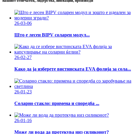
нашиот отпечаток, лидерства, иновации, производи
26-03-06
Што е лесен BIPV соларен модул...
26-02-27
Како да ја изберете вистинската EVA фолија за сола...
26-01-23
Соларно стакло: примена и споредба ...
26-01-16
Може ли вода да протекува низ силиконот?