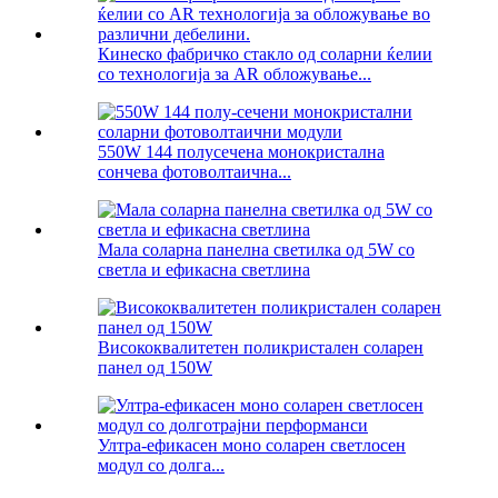
Кинеско фабричко стакло од соларни ќелии
со технологија за AR обложување...
550W 144 полусечена монокристална
сончева фотоволтаична...
Мала соларна панелна светилка од 5W со
светла и ефикасна светлина
Висококвалитетен поликристален соларен
панел од 150W
Ултра-ефикасен моно соларен светлосен
модул со долга...