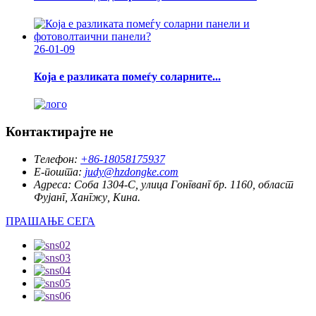
26-01-09
Која е разликата помеѓу соларните...
Контактирајте не
Телефон:
+86-18058175937
Е-пошта:
judy@hzdongke.com
Адреса:
Соба 1304-C, улица Гонгванг бр. 1160, област
Фујанг, Хангжу, Кина.
ПРАШАЊЕ СЕГА