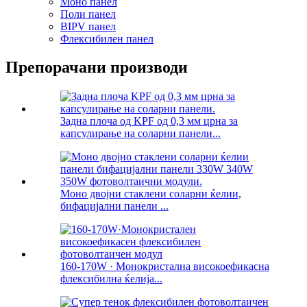
Моно панел
Поли панел
BIPV панел
Флексибилен панел
Препорачани производи
Задна плоча од KPF од 0,3 мм црна за
капсулирање на соларни панели...
Моно двојни стаклени соларни ќелии,
бифацијални панели ...
160-170W · Монокристална високоефикасна
флексибилна ќелија...