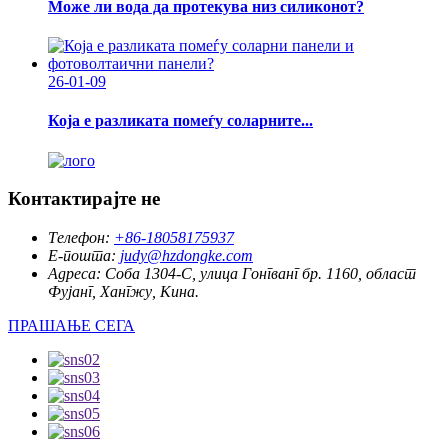
Може ли вода да протекува низ силиконот?
26-01-09
Која е разликата помеѓу соларните...
Контактирајте не
Телефон:
+86-18058175937
Е-пошта:
judy@hzdongke.com
Адреса:
Соба 1304-C, улица Гонгванг бр. 1160, област
Фујанг, Хангжу, Кина.
ПРАШАЊЕ СЕГА