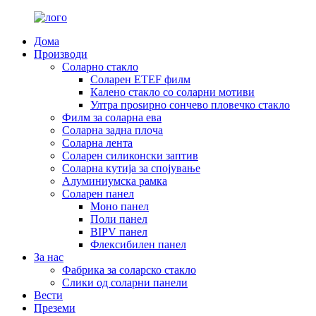
Дома
Производи
Соларно стакло
Соларен ETEF филм
Калено стакло со соларни мотиви
Ултра проѕирно сончево пловечко стакло
Филм за соларна ева
Соларна задна плоча
Соларна лента
Соларен силиконски заптив
Соларна кутија за спојување
Алуминиумска рамка
Соларен панел
Моно панел
Поли панел
BIPV панел
Флексибилен панел
За нас
Фабрика за соларско стакло
Слики од соларни панели
Вести
Преземи