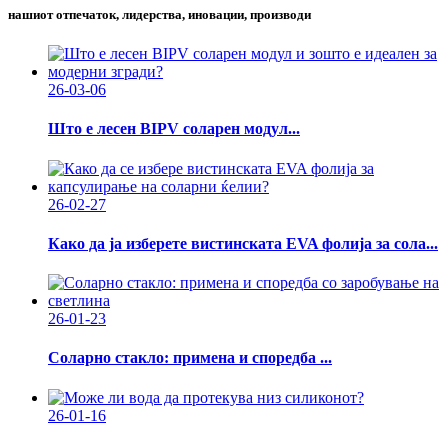
нашиот отпечаток, лидерства, иновации, производи
26-03-06
Што е лесен BIPV соларен модул...
26-02-27
Како да ја изберете вистинската EVA фолија за сола...
26-01-23
Соларно стакло: примена и споредба ...
26-01-16