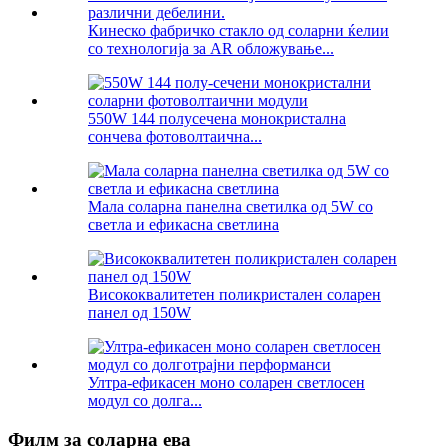
Кинеско фабричко стакло од соларни ќелии
со технологија за AR обложување...
550W 144 полусечена монокристална
сончева фотоволтаична...
Мала соларна панелна светилка од 5W со
светла и ефикасна светлина
Висококвалитетен поликристален соларен
панел од 150W
Ултра-ефикасен моно соларен светлосен
модул со долга...
Филм за соларна ева