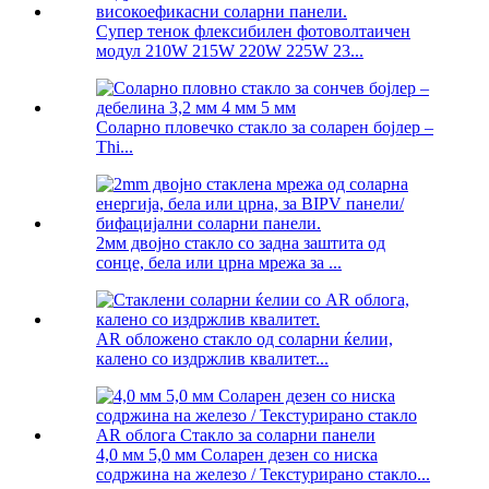
Супер тенок флексибилен фотоволтаичен
модул 210W 215W 220W 225W 23...
Соларно пловечко стакло за соларен бојлер –
Thi...
2мм двојно стакло со задна заштита од
сонце, бела или црна мрежа за ...
AR обложено стакло од соларни ќелии,
калено со издржлив квалитет...
4,0 мм 5,0 мм Соларен дезен со ниска
содржина на железо / Текстурирано стакло...