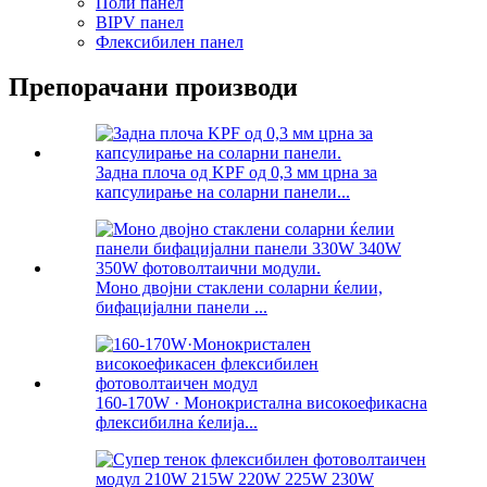
Поли панел
BIPV панел
Флексибилен панел
Препорачани производи
Задна плоча од KPF од 0,3 мм црна за
капсулирање на соларни панели...
Моно двојни стаклени соларни ќелии,
бифацијални панели ...
160-170W · Монокристална високоефикасна
флексибилна ќелија...