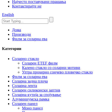
Најчесто поставувани прашања
Контактирајте не
English
Дома
Производи
Филм за соларна ева
Категории
Соларно стакло
Соларен ETEF филм
Калено стакло со соларни мотиви
Ултра проѕирно сончево пловечко стакло
Филм за соларна ева
Соларна задна плоча
Соларна лента
Соларен силиконски заптив
Соларна кутија за спојување
Алуминиумска рамка
Соларен панел
Моно панел