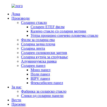
Дома
Производи
Соларно стакло
Соларен ETEF филм
Калено стакло со соларни мотиви
Ултра проѕирно сончево пловечко стакло
Филм за соларна ева
Соларна задна плоча
Соларна лента
Соларен силиконски заптив
Соларна кутија за спојување
Алуминиумска рамка
Соларен панел
Моно панел
Поли панел
BIPV панел
Флексибилен панел
За нас
Фабрика за соларско стакло
Слики од соларни панели
Вести
Преземи