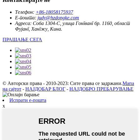
Телефон:
+86-18058175937
Е-пошта:
judy@hzdongke.com
Адреса:
Соба 1304-C, улица Гонгванг бр. 1160, област
Фујанг, Хангжу, Кина.
ПРАШАЊЕ СЕГА
© Авторски права - 2010-2023: Сите права се задржани.
Мапа
на сајтот
-
НАЈДОБАР БЛОГ
-
НАЈДОБРО ПРЕБАРУВАЊЕ
Испрати е-пошта
x