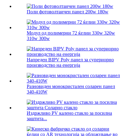
Поли фотоволтаичен панел 200w 180w
Модул од полимерни 72 ќелии 330w 320w
310w 300w
Напреден BIPV Poly панел за супериорно
производство на енергија
Разновиден монокристален соларен панел
340-410W
Издржливо PV калено стакло за посилна
заштита...