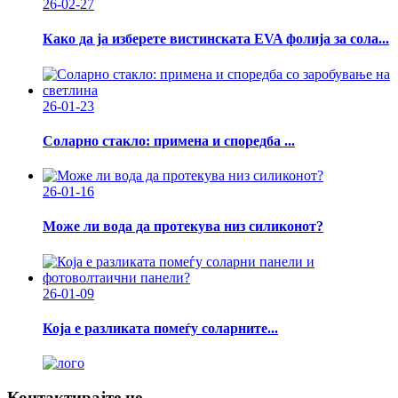
26-02-27
Како да ја изберете вистинската EVA фолија за сола...
26-01-23
Соларно стакло: примена и споредба ...
26-01-16
Може ли вода да протекува низ силиконот?
26-01-09
Која е разликата помеѓу соларните...
Контактирајте не