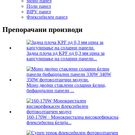
Моно панел
Поли панел
BIPV панел
Флексибилен панел
Препорачани производи
Задна плоча од KPF од 0,3 мм црна за
капсулирање на соларни панели...
Моно двојни стаклени соларни ќелии,
бифацијални панели ...
160-170W · Монокристална високоефикасна
флексибилна ќелија...