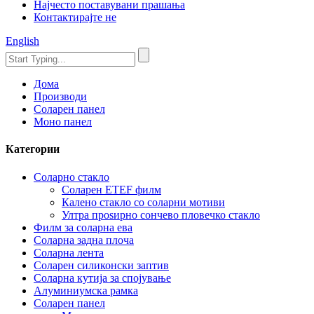
Најчесто поставувани прашања
Контактирајте не
English
Дома
Производи
Соларен панел
Моно панел
Категории
Соларно стакло
Соларен ETEF филм
Калено стакло со соларни мотиви
Ултра проѕирно сончево пловечко стакло
Филм за соларна ева
Соларна задна плоча
Соларна лента
Соларен силиконски заптив
Соларна кутија за спојување
Алуминиумска рамка
Соларен панел