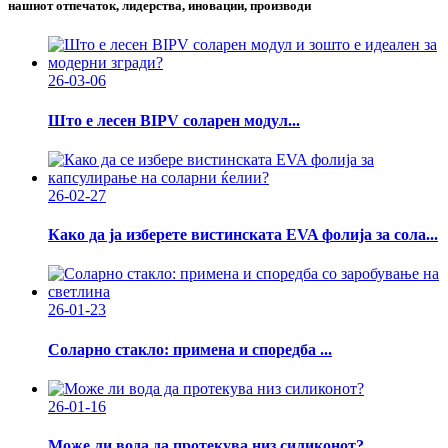
нашиот отпечаток, лидерства, иновации, производи
26-03-06
Што е лесен BIPV соларен модул...
26-02-27
Како да ја изберете вистинската EVA фолија за сола...
26-01-23
Соларно стакло: примена и споредба ...
26-01-16
Може ли вода да протекува низ силиконот?