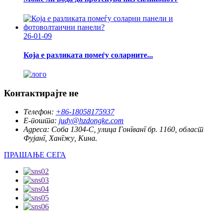
26-01-09
Која е разликата помеѓу соларните...
Контактирајте не
Телефон:
+86-18058175937
Е-пошта:
judy@hzdongke.com
Адреса:
Соба 1304-C, улица Гонгванг бр. 1160, област
Фујанг, Хангжу, Кина.
ПРАШАЊЕ СЕГА