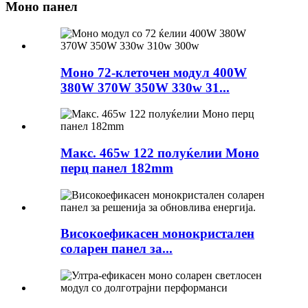
Моно панел
Моно 72-клеточен модул 400W
380W 370W 350W 330w 31...
Макс. 465w 122 полуќелии Моно
перц панел 182mm
Високоефикасен монокристален
соларен панел за...