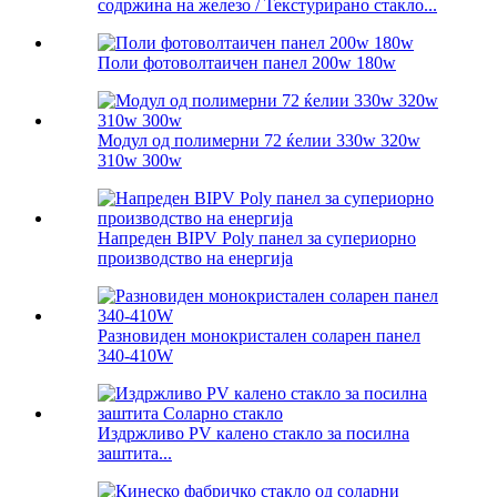
содржина на железо / Текстурирано стакло...
Поли фотоволтаичен панел 200w 180w
Модул од полимерни 72 ќелии 330w 320w
310w 300w
Напреден BIPV Poly панел за супериорно
производство на енергија
Разновиден монокристален соларен панел
340-410W
Издржливо PV калено стакло за посилна
заштита...