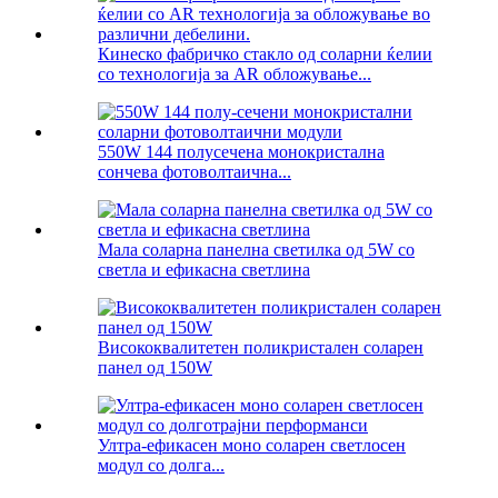
Кинеско фабричко стакло од соларни ќелии
со технологија за AR обложување...
550W 144 полусечена монокристална
сончева фотоволтаична...
Мала соларна панелна светилка од 5W со
светла и ефикасна светлина
Висококвалитетен поликристален соларен
панел од 150W
Ултра-ефикасен моно соларен светлосен
модул со долга...