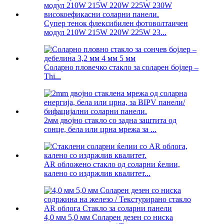
Супер тенок флексибилен фотоволтаичен
модул 210W 215W 220W 225W 23...
Соларно пловечко стакло за соларен бојлер –
Thi...
2мм двојно стакло со задна заштита од
сонце, бела или црна мрежа за ...
AR обложено стакло од соларни ќелии,
калено со издржлив квалитет...
4,0 мм 5,0 мм Соларен дезен со ниска