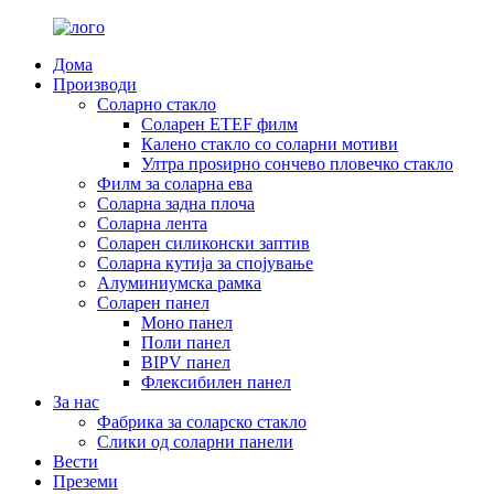
Дома
Производи
Соларно стакло
Соларен ETEF филм
Калено стакло со соларни мотиви
Ултра проѕирно сончево пловечко стакло
Филм за соларна ева
Соларна задна плоча
Соларна лента
Соларен силиконски заптив
Соларна кутија за спојување
Алуминиумска рамка
Соларен панел
Моно панел
Поли панел
BIPV панел
Флексибилен панел
За нас
Фабрика за соларско стакло
Слики од соларни панели
Вести
Преземи