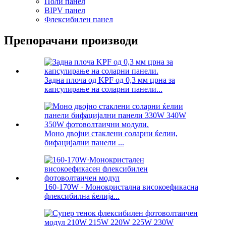
Поли панел
BIPV панел
Флексибилен панел
Препорачани производи
Задна плоча од KPF од 0,3 мм црна за
капсулирање на соларни панели...
Моно двојни стаклени соларни ќелии,
бифацијални панели ...
160-170W · Монокристална високоефикасна
флексибилна ќелија...