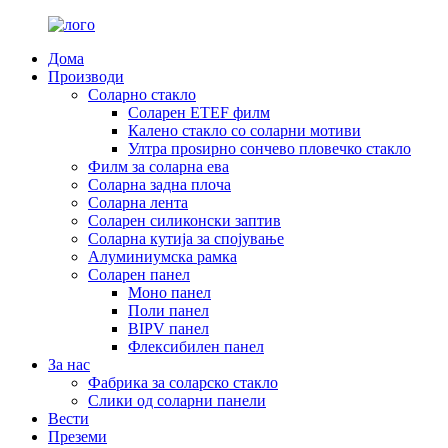
Дома
Производи
Соларно стакло
Соларен ETEF филм
Калено стакло со соларни мотиви
Ултра проѕирно сончево пловечко стакло
Филм за соларна ева
Соларна задна плоча
Соларна лента
Соларен силиконски заптив
Соларна кутија за спојување
Алуминиумска рамка
Соларен панел
Моно панел
Поли панел
BIPV панел
Флексибилен панел
За нас
Фабрика за соларско стакло
Слики од соларни панели
Вести
Преземи