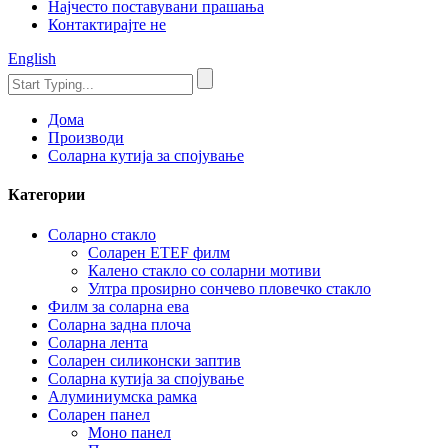
Најчесто поставувани прашања
Контактирајте не
English
Дома
Производи
Соларна кутија за спојување
Категории
Соларно стакло
Соларен ETEF филм
Калено стакло со соларни мотиви
Ултра проѕирно сончево пловечко стакло
Филм за соларна ева
Соларна задна плоча
Соларна лента
Соларен силиконски заптив
Соларна кутија за спојување
Алуминиумска рамка
Соларен панел
Моно панел