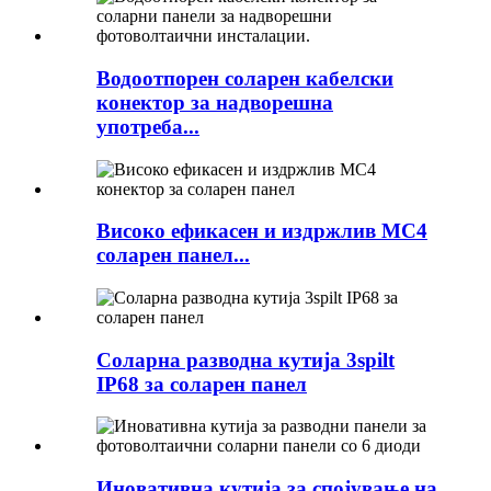
Водоотпорен соларен кабелски
конектор за надворешна
употреба...
Високо ефикасен и издржлив MC4
соларен панел...
Соларна разводна кутија 3spilt
IP68 за соларен панел
Иновативна кутија за спојување на