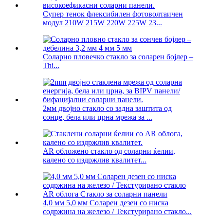
Супер тенок флексибилен фотоволтаичен
модул 210W 215W 220W 225W 23...
Соларно пловечко стакло за соларен бојлер –
Thi...
2мм двојно стакло со задна заштита од
сонце, бела или црна мрежа за ...
AR обложено стакло од соларни ќелии,
калено со издржлив квалитет...
4,0 мм 5,0 мм Соларен дезен со ниска
содржина на железо / Текстурирано стакло...