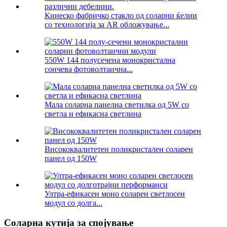
Кинеско фабричко стакло од соларни ќелии
со технологија за AR обложување...
550W 144 полусечена монокристална
сончева фотоволтаична...
Мала соларна панелна светилка од 5W со
светла и ефикасна светлина
Висококвалитетен поликристален соларен
панел од 150W
Ултра-ефикасен моно соларен светлосен
модул со долга...
Соларна кутија за спојување