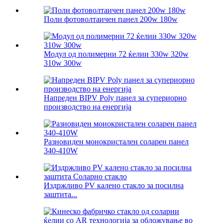
Поли фотоволтаичен панел 200w 180w
Модул од полимерни 72 ќелии 330w 320w
310w 300w
Напреден BIPV Poly панел за супериорно
производство на енергија
Разновиден монокристален соларен панел
340-410W
Издржливо PV калено стакло за посилна
заштита...