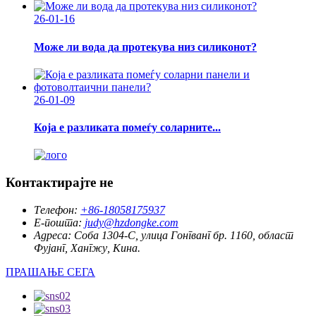
26-01-16
Може ли вода да протекува низ силиконот?
26-01-09
Која е разликата помеѓу соларните...
Контактирајте не
Телефон:
+86-18058175937
Е-пошта:
judy@hzdongke.com
Адреса:
Соба 1304-C, улица Гонгванг бр. 1160, област
Фујанг, Хангжу, Кина.
ПРАШАЊЕ СЕГА